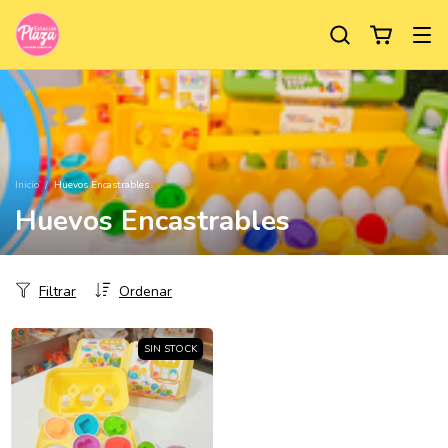
Inicio
/
Huevos Encastrables
Huevos Encastrables
Filtrar
Ordenar
SIN STOCK