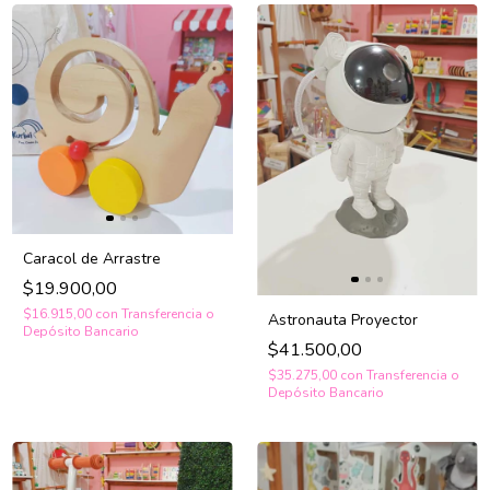
Caracol de Arrastre
$19.900,00
$16.915,00
con
Transferencia o
Astronauta Proyector
Depósito Bancario
$41.500,00
$35.275,00
con
Transferencia o
Depósito Bancario