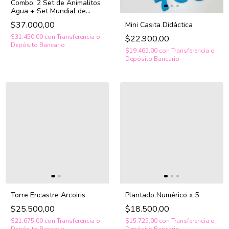
Combo: 2 Set de Animalitos
Agua + Set Mundial de
Regalo
$37.000,00
Mini Casita Didáctica
$31.450,00
con
Transferencia o
$22.900,00
Depósito Bancario
$19.465,00
con
Transferencia o
Depósito Bancario
Torre Encastre Arcoiris
Plantado Numérico x 5
$25.500,00
$18.500,00
$21.675,00
con
Transferencia o
$15.725,00
con
Transferencia o
Depósito Bancario