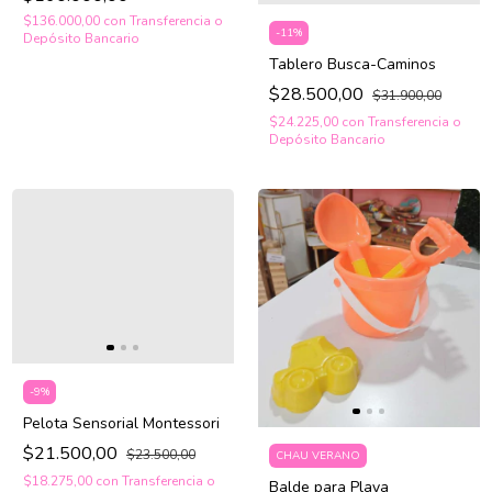
$136.000,00
con
Transferencia o
-
11
%
Depósito Bancario
Tablero Busca-Caminos
$28.500,00
$31.900,00
$24.225,00
con
Transferencia o
Depósito Bancario
-
9
%
Pelota Sensorial Montessori
$21.500,00
$23.500,00
CHAU VERANO
$18.275,00
con
Transferencia o
Balde para Playa