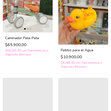
Caminador Pata-Pata
$65.900,00
Patitos para el Agua
$56.015,00
con
Transferencia o
Depósito Bancario
$10.900,00
$9.265,00
con
Transferencia o
Depósito Bancario