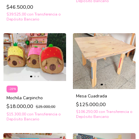
Depósito Bancario
$46.500,00
$39.525,00
con
Transferencia o
Depósito Bancario
-
28
%
Mesa Cuadrada
Mochila Carpincho
$125.000,00
$18.000,00
$25.000,00
$106.250,00
con
Transferencia o
$15.300,00
con
Transferencia o
Depósito Bancario
Depósito Bancario