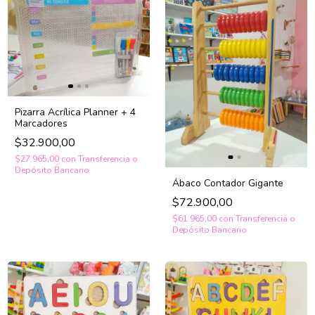
Pizarra Acrílica Planner + 4
Marcadores
$32.900,00
$27.965,00
con
Transferencia o
Depósito Bancario
Ábaco Contador Gigante
$72.900,00
$61.965,00
con
Transferencia o
Depósito Bancario