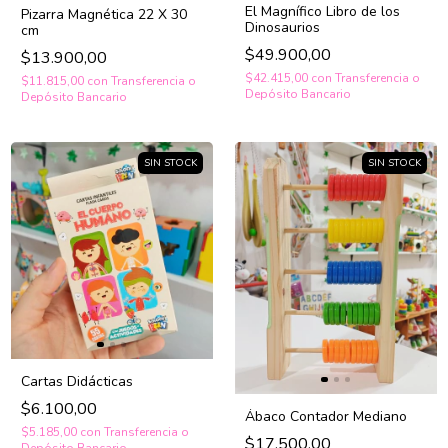
El Magnífico Libro de los
Pizarra Magnética 22 X 30
Dinosaurios
cm
$49.900,00
$13.900,00
$42.415,00
con
Transferencia o
$11.815,00
con
Transferencia o
Depósito Bancario
Depósito Bancario
SIN STOCK
SIN STOCK
Cartas Didácticas
$6.100,00
Ábaco Contador Mediano
$5.185,00
con
Transferencia o
$17.500,00