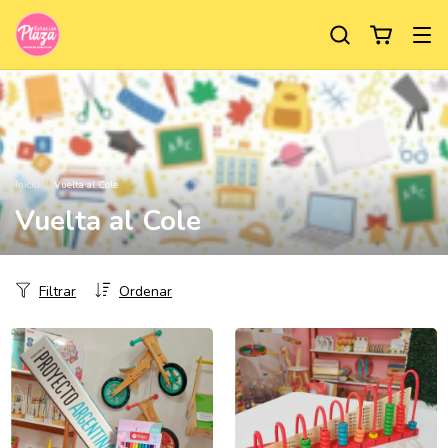
Inicio
/
Vuelta al Cole
Vuelta al Cole
Filtrar
Ordenar