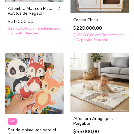
Alfombra Mat con Pista + 2
Autitos de Regalo !
Cocina Chica
$35.000,00
$220.000,00
$29.750,00
con
Transferencia o
Depósito Bancario
$187.000,00
con
Transferencia
o Depósito Bancario
Alfombra Antigolpes
-
5
%
Plegable
Set de Animalitos para el
$55.000,00