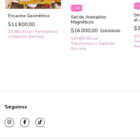
-
4
-
14
%
Se
Encastre Geométrico
Set de Animalitos
el
Magnéticos
$11.600,00
$2
$16.000,00
$18.500,00
$9.860,00
con
Transferencia
$1
o Depósito Bancario
$13.600,00
con
Tra
Transferencia o Depósito
Ban
Bancario
Seguinos